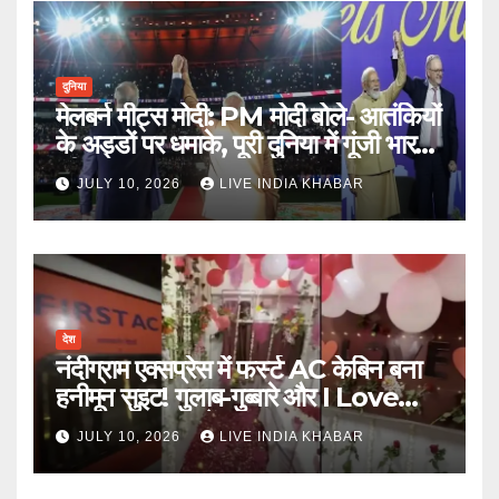
दुनिया
मेलबर्न मीट्स मोदी: PM मोदी बोले- आतंकियों
के अड्डों पर धमाके, पूरी दुनिया में गूंजी भारत
की ताकत
JULY 10, 2026
LIVE INDIA KHABAR
देश
नंदीग्राम एक्सप्रेस में फर्स्ट AC केबिन बना
हनीमून सुइट! गुलाब-गुब्बारे और I Love
You, TTE सस्पेंड
JULY 10, 2026
LIVE INDIA KHABAR