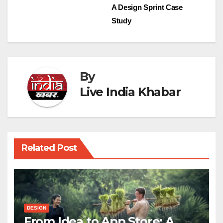
A Design Sprint Case
navigation
Study
By
Live India Khabar
Related Post
DESIGN
From Idea to App Store: A