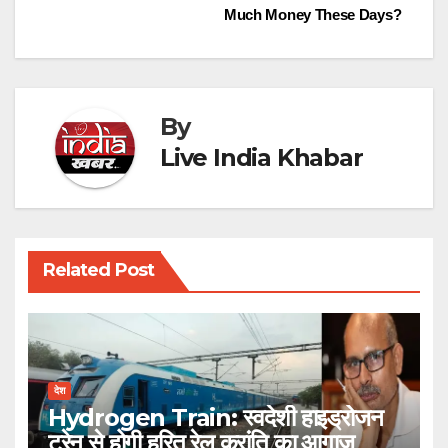
Much Money These Days?
navigation
By
Live India Khabar
Related Post
देश
Hydrogen Train: स्वदेशी हाइड्रोजन
ट्रेन से होगी हरित रेल क्रांति का आगाज़