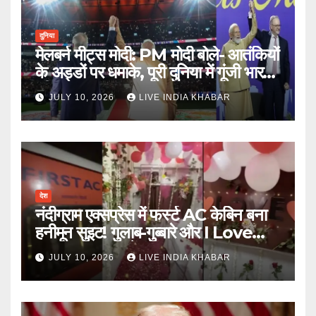
दुनिया
मेलबर्न मीट्स मोदी: PM मोदी बोले- आतंकियों
के अड्डों पर धमाके, पूरी दुनिया में गूंजी भारत
की ताकत
JULY 10, 2026
LIVE INDIA KHABAR
देश
नंदीग्राम एक्सप्रेस में फर्स्ट AC केबिन बना
हनीमून सुइट! गुलाब-गुब्बारे और I Love
You, TTE सस्पेंड
JULY 10, 2026
LIVE INDIA KHABAR