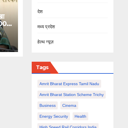
देश
खा
,000
मध्य प्रदेश
र
A
हेल्थ न्यूज़
Tags
Amrit Bharat Express Tamil Nadu
Amrit Bharat Station Scheme Trichy
Business
Cinema
Energy Security
Health
High Speed Rail Corridors India