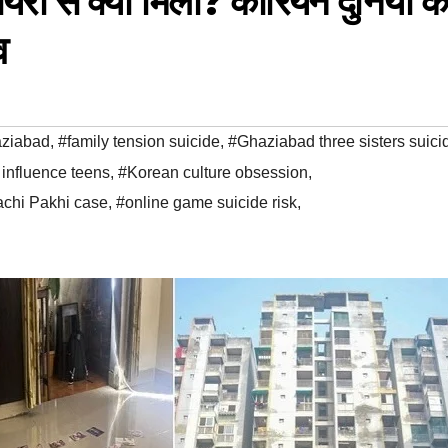
यरी से क्या मिला? कोरियन दुनिया के
व
aziabad
,
#family tension suicide
,
#Ghaziabad three sisters suici
influence teens
,
#Korean culture obsession
,
achi Pakhi case
,
#online game suicide risk
,