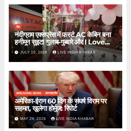
देश
नंदीग्राम एक्सप्रेस में फर्स्ट AC केबिन बना
हनीमून सुइट! गुलाब-गुब्बारे और I Love
You, TTE सस्पेंड
JULY 10, 2026
LIVE INDIA KHABAR
BREAKING NEWS
अंतरराष्ट्रीय
अमेरिका-ईरान 60 दिन के संघर्ष विराम पर
सहमत, खुलेगा होर्मुज: रिपोर्ट
MAY 24, 2026
LIVE INDIA KHABAR