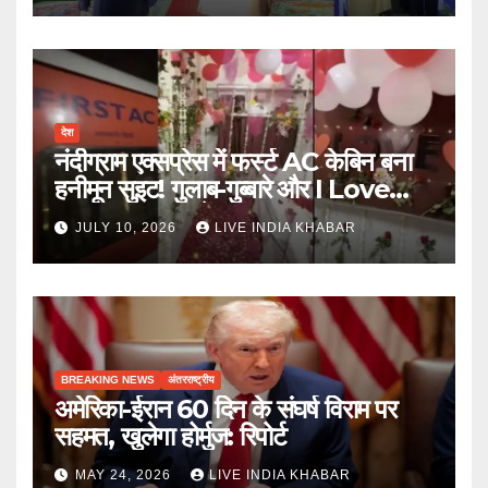
देश
नंदीग्राम एक्सप्रेस में फर्स्ट AC केबिन बना
हनीमून सुइट! गुलाब-गुब्बारे और I Love
You, TTE सस्पेंड
JULY 10, 2026
LIVE INDIA KHABAR
BREAKING NEWS
अंतरराष्ट्रीय
अमेरिका-ईरान 60 दिन के संघर्ष विराम पर
सहमत, खुलेगा होर्मुज: रिपोर्ट
MAY 24, 2026
LIVE INDIA KHABAR