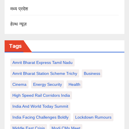
मध्य प्रदेश
हेल्थ न्यूज़
Tags
Amrit Bharat Express Tamil Nadu
Amrit Bharat Station Scheme Trichy
Business
Cinema
Energy Security
Health
High Speed Rail Corridors India
India And World Today Summit
India Facing Challenges Boldly
Lockdown Rumours
Middle East Crisis
Modi CMs Meet