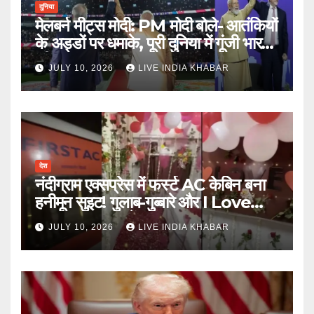
दुनिया
मेलबर्न मीट्स मोदी: PM मोदी बोले- आतंकियों
के अड्डों पर धमाके, पूरी दुनिया में गूंजी भारत
की ताकत
JULY 10, 2026
LIVE INDIA KHABAR
देश
नंदीग्राम एक्सप्रेस में फर्स्ट AC केबिन बना
हनीमून सुइट! गुलाब-गुब्बारे और I Love
You, TTE सस्पेंड
JULY 10, 2026
LIVE INDIA KHABAR