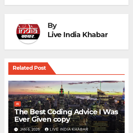
By
Live India Khabar
Related Post
AI
The Best Coding Advice I Was
Ever Given copy
JAN 6, 2026
LIVE INDIA KHABAR