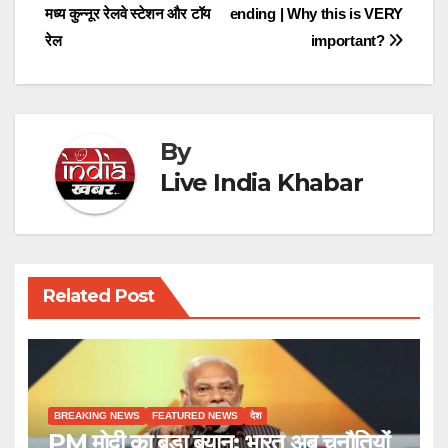
मध्य कुन्नूर रेलवे स्टेशन और टॉय
ending | Why this is VERY
navigation
रेल
important?
By
Live India Khabar
Related Post
BREAKING NEWS
FEATURED NEWS
देश
PM मोदी का बड़ा बयान: भारत अब चुनौतियों