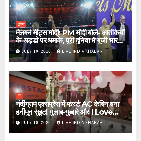
दुनिया
मेलबर्न मीट्स मोदी: PM मोदी बोले- आतंकियों
के अड्डों पर धमाके, पूरी दुनिया में गूंजी भारत
की ताकत
JULY 10, 2026
LIVE INDIA KHABAR
देश
नंदीग्राम एक्सप्रेस में फर्स्ट AC केबिन बना
हनीमून सुइट! गुलाब-गुब्बारे और I Love
You, TTE सस्पेंड
JULY 10, 2026
LIVE INDIA KHABAR