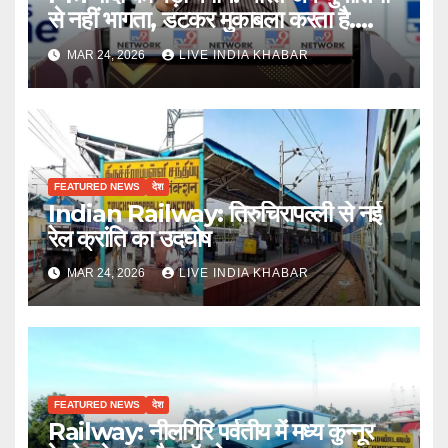
से नहीं भागता, डटकर मुकाबला करता है….
MAR 24, 2026
LIVE INDIA KHABAR
FEATURED NEWS
देश
Indian Railway: तिरुचिरापल्ली से नई
रेल क्रांति का उदघोष
MAR 24, 2026
LIVE INDIA KHABAR
FEATURED NEWS
देश
Railway: नीलगिरि पर्वतीय में मध्य कुन्नूर