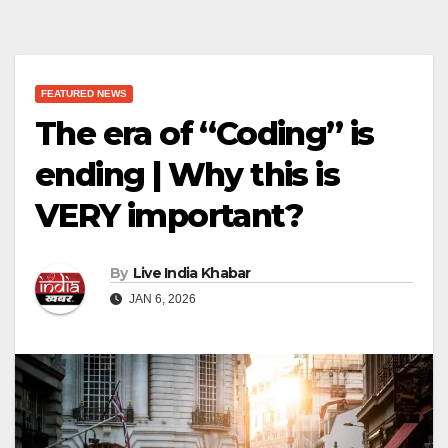
FEATURED NEWS
The era of “Coding” is
ending | Why this is
VERY important?
By
Live India Khabar
JAN 6, 2026