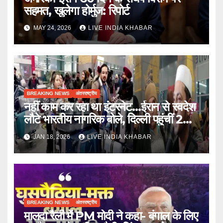
सहमत, खुलेगा होर्मुज: रिपोर्ट
MAY 24, 2026
LIVE INDIA KHABAR
BREAKING NEWS
अंतरराष्ट्रीय
नहीं काम कर रहा था इंटरनेट…ईरान से स्वदेश
लौटे भारतीय नागरिक बोले, दिल्ली पहुंचीं 2
फ्लाइट्स
JAN 18, 2026
LIVE INDIA KHABAR
BREAKING NEWS
अंतरराष्ट्रीय
मालदा रैली में PM मोदी ने कहा- बंगाल के लिए