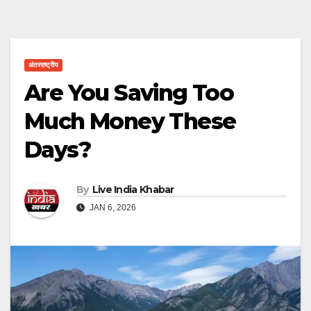
अंतरराष्ट्रीय
Are You Saving Too
Much Money These
Days?
By
Live India Khabar
JAN 6, 2026