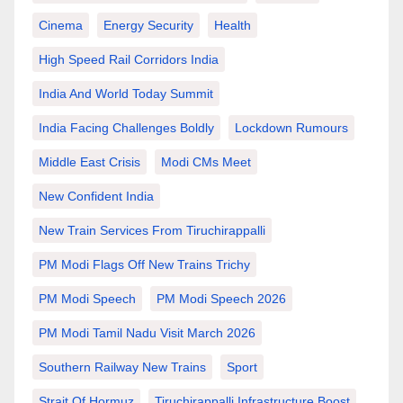
Cinema
Energy Security
Health
High Speed Rail Corridors India
India And World Today Summit
India Facing Challenges Boldly
Lockdown Rumours
Middle East Crisis
Modi CMs Meet
New Confident India
New Train Services From Tiruchirappalli
PM Modi Flags Off New Trains Trichy
PM Modi Speech
PM Modi Speech 2026
PM Modi Tamil Nadu Visit March 2026
Southern Railway New Trains
Sport
Strait Of Hormuz
Tiruchirappalli Infrastructure Boost