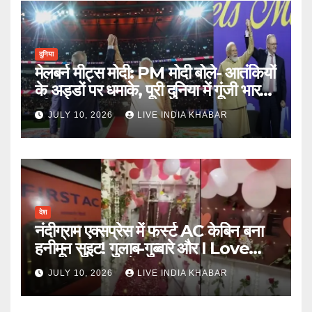
दुनिया
मेलबर्न मीट्स मोदी: PM मोदी बोले- आतंकियों
के अड्डों पर धमाके, पूरी दुनिया में गूंजी भारत
की ताकत
JULY 10, 2026
LIVE INDIA KHABAR
देश
नंदीग्राम एक्सप्रेस में फर्स्ट AC केबिन बना
हनीमून सुइट! गुलाब-गुब्बारे और I Love
You, TTE सस्पेंड
JULY 10, 2026
LIVE INDIA KHABAR