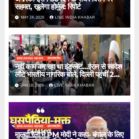
सहमत, खुलेगा होर्मुज: रिपोर्ट
MAY 24, 2026
LIVE INDIA KHABAR
BREAKING NEWS
अंतरराष्ट्रीय
नहीं काम कर रहा था इंटरनेट…ईरान से स्वदेश
लौटे भारतीय नागरिक बोले, दिल्ली पहुंचीं 2
फ्लाइट्स
JAN 18, 2026
LIVE INDIA KHABAR
BREAKING NEWS
अंतरराष्ट्रीय
मालदा रैली में PM मोदी ने कहा- बंगाल के लिए