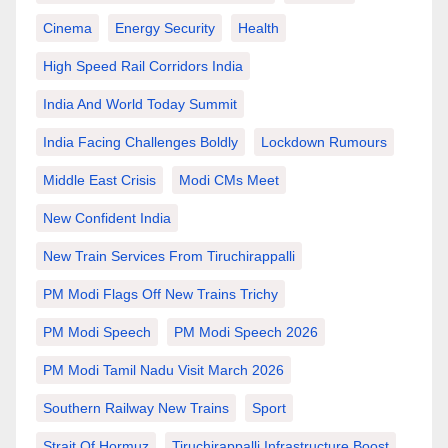
Cinema
Energy Security
Health
High Speed Rail Corridors India
India And World Today Summit
India Facing Challenges Boldly
Lockdown Rumours
Middle East Crisis
Modi CMs Meet
New Confident India
New Train Services From Tiruchirappalli
PM Modi Flags Off New Trains Trichy
PM Modi Speech
PM Modi Speech 2026
PM Modi Tamil Nadu Visit March 2026
Southern Railway New Trains
Sport
Strait Of Hormuz
Tiruchirappalli Infrastructure Boost