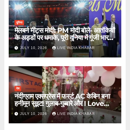
दुनिया
मेलबर्न मीट्स मोदी: PM मोदी बोले- आतंकियों
के अड्डों पर धमाके, पूरी दुनिया में गूंजी भारत
की ताकत
JULY 10, 2026
LIVE INDIA KHABAR
देश
नंदीग्राम एक्सप्रेस में फर्स्ट AC केबिन बना
हनीमून सुइट! गुलाब-गुब्बारे और I Love
You, TTE सस्पेंड
JULY 10, 2026
LIVE INDIA KHABAR