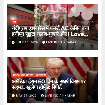
देश
नंदीग्राम एक्सप्रेस में फर्स्ट AC केबिन बना
हनीमून सुइट! गुलाब-गुब्बारे और I Love
You, TTE सस्पेंड
JULY 10, 2026
LIVE INDIA KHABAR
BREAKING NEWS
अंतरराष्ट्रीय
अमेरिका-ईरान 60 दिन के संघर्ष विराम पर
सहमत, खुलेगा होर्मुज: रिपोर्ट
MAY 24, 2026
LIVE INDIA KHABAR