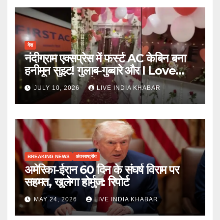
देश
नंदीग्राम एक्सप्रेस में फर्स्ट AC केबिन बना
हनीमून सुइट! गुलाब-गुब्बारे और I Love
You, TTE सस्पेंड
JULY 10, 2026
LIVE INDIA KHABAR
BREAKING NEWS
अंतरराष्ट्रीय
अमेरिका-ईरान 60 दिन के संघर्ष विराम पर
सहमत, खुलेगा होर्मुज: रिपोर्ट
MAY 24, 2026
LIVE INDIA KHABAR