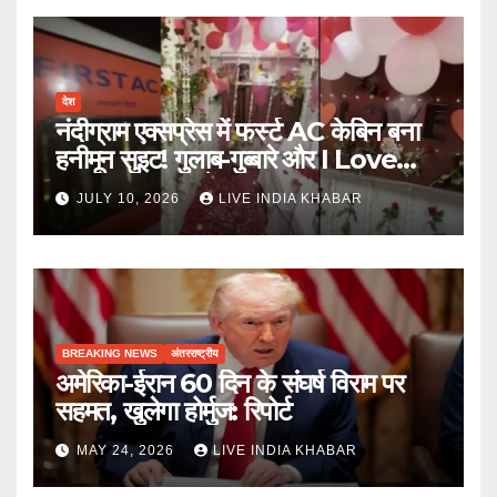
देश
नंदीग्राम एक्सप्रेस में फर्स्ट AC केबिन बना
हनीमून सुइट! गुलाब-गुब्बारे और I Love
You, TTE सस्पेंड
JULY 10, 2026
LIVE INDIA KHABAR
BREAKING NEWS
अंतरराष्ट्रीय
अमेरिका-ईरान 60 दिन के संघर्ष विराम पर
सहमत, खुलेगा होर्मुज: रिपोर्ट
MAY 24, 2026
LIVE INDIA KHABAR