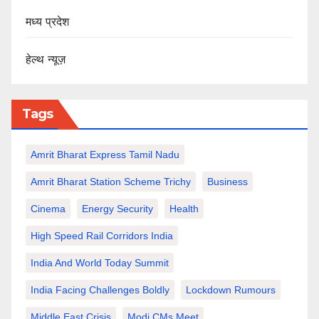
मध्य प्रदेश
हेल्थ न्यूज़
Tags
Amrit Bharat Express Tamil Nadu
Amrit Bharat Station Scheme Trichy
Business
Cinema
Energy Security
Health
High Speed Rail Corridors India
India And World Today Summit
India Facing Challenges Boldly
Lockdown Rumours
Middle East Crisis
Modi CMs Meet