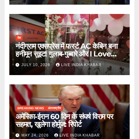
देश
नंदीग्राम एक्सप्रेस में फर्स्ट AC केबिन बना
हनीमून सुइट! गुलाब-गुब्बारे और I Love
You, TTE सस्पेंड
JULY 10, 2026
LIVE INDIA KHABAR
BREAKING NEWS
अंतरराष्ट्रीय
अमेरिका-ईरान 60 दिन के संघर्ष विराम पर
सहमत, खुलेगा होर्मुज: रिपोर्ट
MAY 24, 2026
LIVE INDIA KHABAR