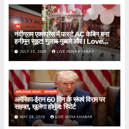
देश
नंदीग्राम एक्सप्रेस में फर्स्ट AC केबिन बना
हनीमून सुइट! गुलाब-गुब्बारे और I Love
You, TTE सस्पेंड
JULY 10, 2026
LIVE INDIA KHABAR
BREAKING NEWS
अंतरराष्ट्रीय
अमेरिका-ईरान 60 दिन के संघर्ष विराम पर
सहमत, खुलेगा होर्मुज: रिपोर्ट
MAY 24, 2026
LIVE INDIA KHABAR