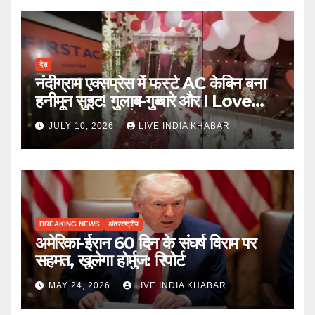
देश
नंदीग्राम एक्सप्रेस में फर्स्ट AC केबिन बना
हनीमून सुइट! गुलाब-गुब्बारे और I Love
You, TTE सस्पेंड
JULY 10, 2026
LIVE INDIA KHABAR
BREAKING NEWS
अंतरराष्ट्रीय
अमेरिका-ईरान 60 दिन के संघर्ष विराम पर
सहमत, खुलेगा होर्मुज: रिपोर्ट
MAY 24, 2026
LIVE INDIA KHABAR