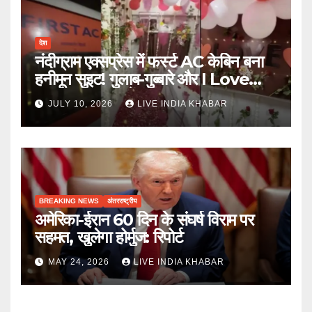
देश
नंदीग्राम एक्सप्रेस में फर्स्ट AC केबिन बना
हनीमून सुइट! गुलाब-गुब्बारे और I Love
You, TTE सस्पेंड
JULY 10, 2026
LIVE INDIA KHABAR
BREAKING NEWS
अंतरराष्ट्रीय
अमेरिका-ईरान 60 दिन के संघर्ष विराम पर
सहमत, खुलेगा होर्मुज: रिपोर्ट
MAY 24, 2026
LIVE INDIA KHABAR