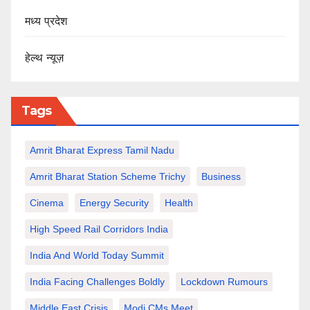
मध्य प्रदेश
हेल्थ न्यूज़
Tags
Amrit Bharat Express Tamil Nadu
Amrit Bharat Station Scheme Trichy
Business
Cinema
Energy Security
Health
High Speed Rail Corridors India
India And World Today Summit
India Facing Challenges Boldly
Lockdown Rumours
Middle East Crisis
Modi CMs Meet