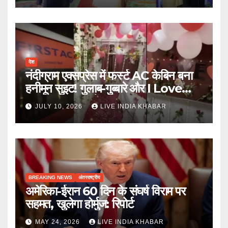
देश
नंदीग्राम एक्सप्रेस में फर्स्ट AC केबिन बना
हनीमून सुइट! गुलाब-गुब्बारे और I Love
You, TTE सस्पेंड
JULY 10, 2026
LIVE INDIA KHABAR
BREAKING NEWS
अंतरराष्ट्रीय
अमेरिका-ईरान 60 दिन के संघर्ष विराम पर
सहमत, खुलेगा होर्मुज: रिपोर्ट
MAY 24, 2026
LIVE INDIA KHABAR