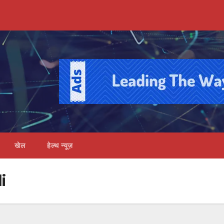
खेल
हेल्थ न्यूज़
i