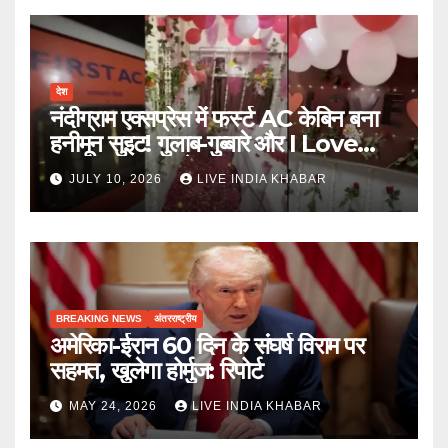
देश
नंदीग्राम एक्सप्रेस में फर्स्ट AC केबिन बना
हनीमून सुइट! गुलाब-गुब्बारे और I Love
You, TTE सस्पेंड
JULY 10, 2026
LIVE INDIA KHABAR
BREAKING NEWS
अंतरराष्ट्रीय
अमेरिका-ईरान 60 दिन के संघर्ष विराम पर
सहमत, खुलेगा होर्मुज: रिपोर्ट
MAY 24, 2026
LIVE INDIA KHABAR