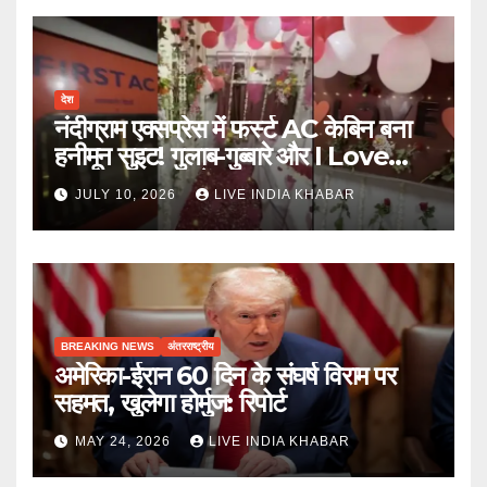
देश
नंदीग्राम एक्सप्रेस में फर्स्ट AC केबिन बना
हनीमून सुइट! गुलाब-गुब्बारे और I Love
You, TTE सस्पेंड
JULY 10, 2026
LIVE INDIA KHABAR
BREAKING NEWS
अंतरराष्ट्रीय
अमेरिका-ईरान 60 दिन के संघर्ष विराम पर
सहमत, खुलेगा होर्मुज: रिपोर्ट
MAY 24, 2026
LIVE INDIA KHABAR