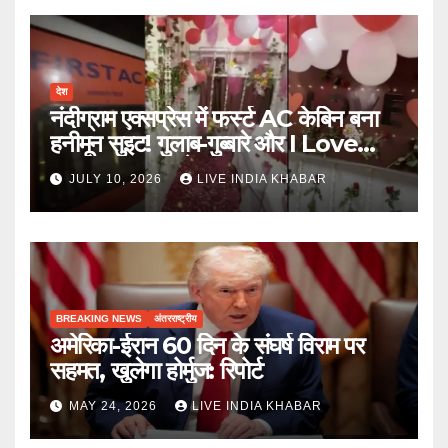
देश
नंदीग्राम एक्सप्रेस में फर्स्ट AC केबिन बना
हनीमून सुइट! गुलाब-गुब्बारे और I Love
You, TTE सस्पेंड
JULY 10, 2026
LIVE INDIA KHABAR
BREAKING NEWS
अंतरराष्ट्रीय
अमेरिका-ईरान 60 दिन के संघर्ष विराम पर
सहमत, खुलेगा होर्मुज: रिपोर्ट
MAY 24, 2026
LIVE INDIA KHABAR