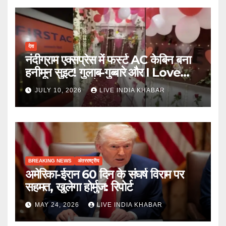
देश
नंदीग्राम एक्सप्रेस में फर्स्ट AC केबिन बना
हनीमून सुइट! गुलाब-गुब्बारे और I Love
You, TTE सस्पेंड
JULY 10, 2026
LIVE INDIA KHABAR
BREAKING NEWS
अंतरराष्ट्रीय
अमेरिका-ईरान 60 दिन के संघर्ष विराम पर
सहमत, खुलेगा होर्मुज: रिपोर्ट
MAY 24, 2026
LIVE INDIA KHABAR