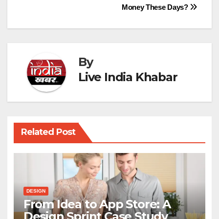
Money These Days?
navigation
By
Live India Khabar
Related Post
DESIGN
From Idea to App Store: A
Design Sprint Case Study