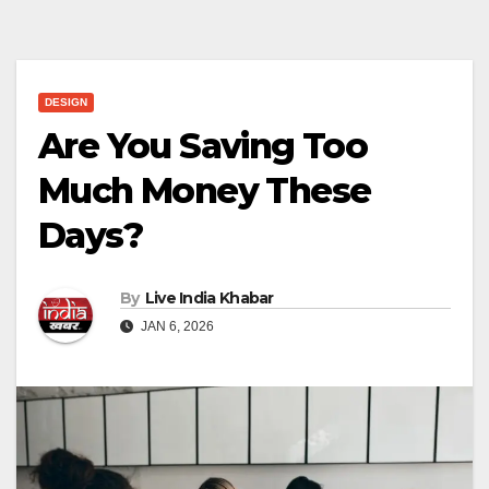
DESIGN
Are You Saving Too
Much Money These
Days?
By
Live India Khabar
JAN 6, 2026