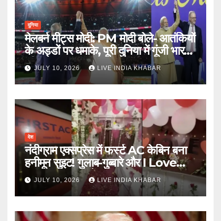
दुनिया
मेलबर्न मीट्स मोदी: PM मोदी बोले- आतंकियों
के अड्डों पर धमाके, पूरी दुनिया में गूंजी भारत
की ताकत
JULY 10, 2026
LIVE INDIA KHABAR
देश
नंदीग्राम एक्सप्रेस में फर्स्ट AC केबिन बना
हनीमून सुइट! गुलाब-गुब्बारे और I Love
You, TTE सस्पेंड
JULY 10, 2026
LIVE INDIA KHABAR